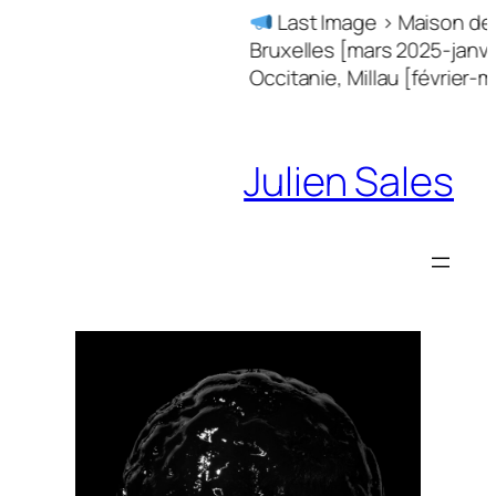
Skip
Last Image > Maison de l
to
Bruxelles [mars 2025-janvier
content
Occitanie, Millau [février-m
Julien Sales