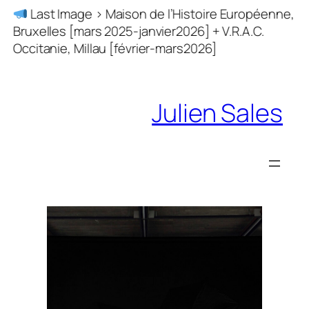
Skip
Last Image > Maison de l’Histoire Européenne,
to
Bruxelles [mars 2025-janvier2026] + V.R.A.C.
content
Occitanie, Millau [février-mars2026]
Julien Sales