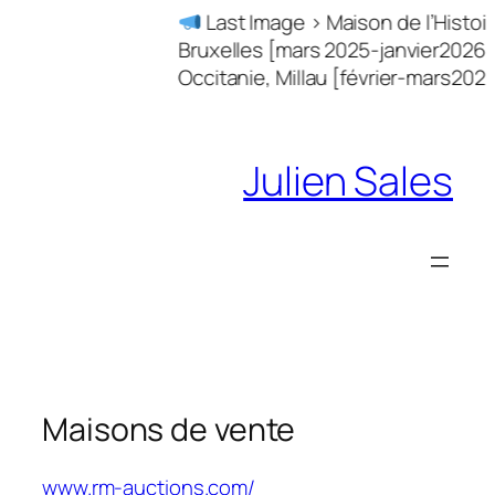
Skip
Last Image > Maison de l’Histoire Euro
to
Bruxelles [mars 2025-janvier2026] + V.R.A.
content
Occitanie, Millau [février-mars2026]
Julien Sales
Maisons de vente
www.rm-auctions.com/